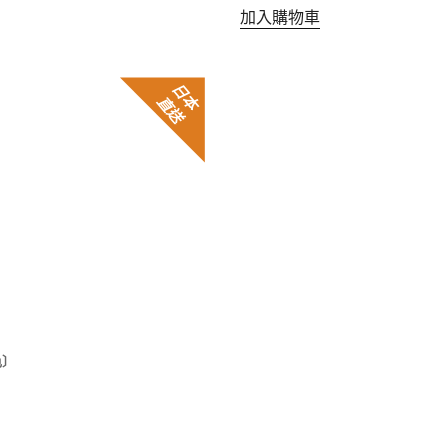
加入購物車
日
本直
送
色〕