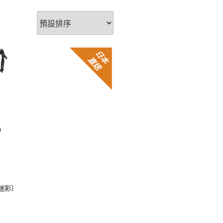
日
本直
送
〔迷彩〕