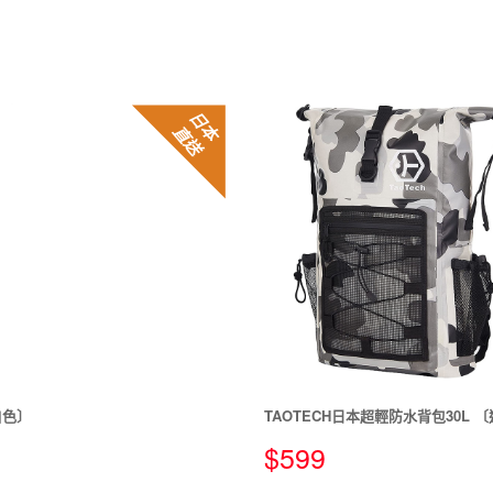
日
本直
送
白色〕
TAOTECH日本超輕防水背包30L 
$
599