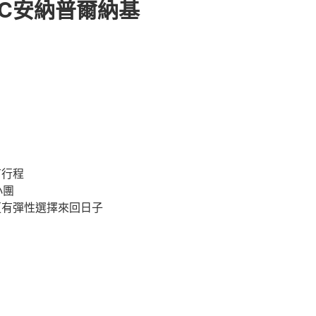
BC安納普爾納基
有行程
小團
更有彈性選擇來回日子