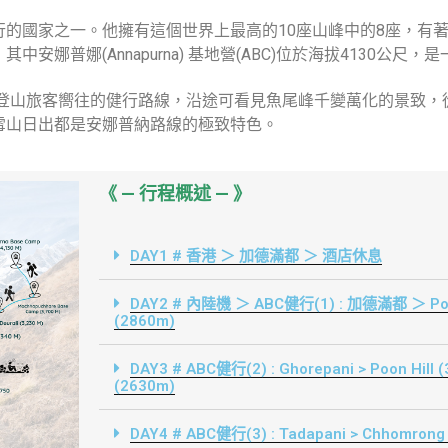
行的國家之一。他擁有這個世界上最高的10座山峰中的8座，有
安娜普娜(Annapurna) 基地營(ABC)位於海拔4130公尺
amp(ABC)是登山旅客嚮往的健行路線，沿途可看見魚尾峰千變萬化的
雪山日出都是安娜普納路線的極致特色。
《 — 行程概述 — 》
DAY1 # 香港 ＞ 加德滿都 ＞ 酒店休息
DAY2 # 內陸機 ＞ ABC健行(1) : 加德滿都 ＞ Pok
(2860m)
DAY3 # ABC健行(2) : Ghorepani > Poon Hill
(2630m)
DAY4 # ABC健行(3) : Tadapani > Chhomrong