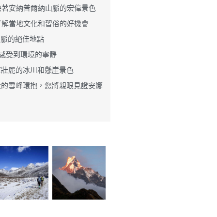
映著安納普爾納山脈的宏偉景色
了解當地文化和習俗的好機會
納山脈的絕佳地點
可以感受到環境的寧靜
眺望壯麗的冰川和懸崖景色
大的雪峰環抱，您將親眼見證安娜