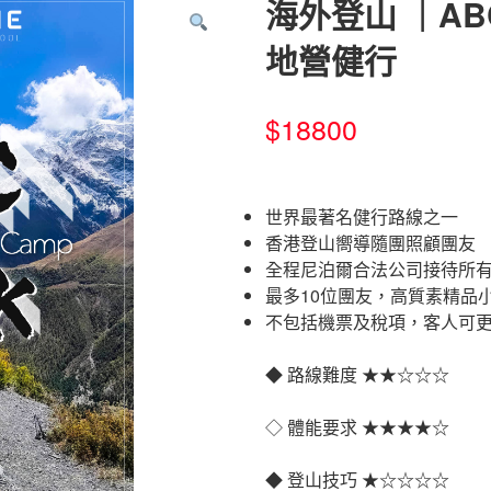
海外登山 ｜A
地營健行
$
18800
世界最著名健行路線之一
香港登山嚮導隨團照顧團友
全程尼泊爾合法公司接待所
最多10位團友，高質素精品
不包括機票及稅項，客人可
◆ 路線難度 ★★☆☆☆
◇ 體能要求 ★★★★☆
◆ 登山技巧 ★☆☆☆☆