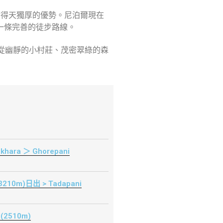
著得天獨厚的優勢。尼泊爾現在
，是一條完善的徒步路線。
景致，從幽靜的小村莊、茂密翠綠的森
hara ＞ Ghorepani
 (3210m)日出 > Tadapani
 (2510m)