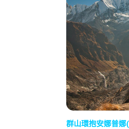
群山環抱安娜普娜(An