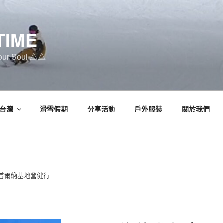
TIME
Your Soul △△
台灣
滑雪假期
分享活動
戶外服裝
關於我們
納普爾納基地營健行