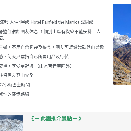
》
星級 Hotel Fairfield the Marriot 或同級
舒適住宿給團友休息（ 個別山區有機會不能安排二人
宿）
三餐，不用自帶睡袋及餐食，團友可輕鬆體驗登山樂趣
助，每天只需揹自己所需用品及行裝
交通，享受更舒適 （山區吉普車除外）
確保團友登山安全
免除7小時巴士時間
戰性的徒步路線
《 — 此團推介景點 — 》