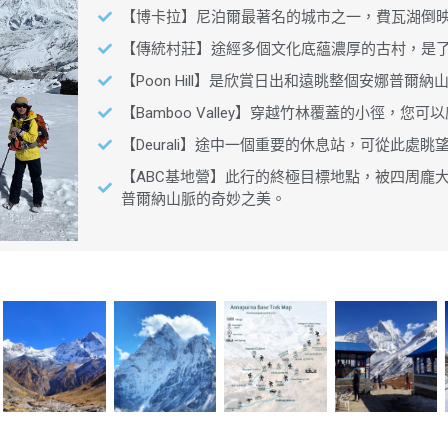
【博卡拉】尼泊爾最著名的城市之一，費瓦湖倒
【傳統村莊】途經多個文化底蘊濃厚的古村，是
【Poon Hill】是欣賞日出和遠眺整個安娜普爾
【Bamboo Valley】穿越竹林覆蓋的小徑，您
【Deurali】途中一個重要的休息站，可從此處
【ABC基地營】此行的終極目標地點，被四周龐
普爾納山脈的奇妙之美。